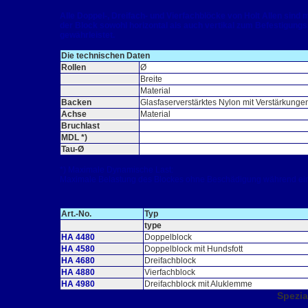
Alle Doppel-, Dreifach- und Vierfachblöcke von Holt Allen sind
der Block sowohl horizontal als auch vertikal zum Befestigung
gewährleistet.
Die technischen Daten
Rollen
Ø
Breite
Material
Backen
Glasfaserverstärktes Nylon mit Verstärkunge
Achse
Material
Bruchlast
MDL *)
Tau-Ø
*) Maximale Dynamische Last:
Maximale Belastung des Blockes ohne Beschädigung während ein
Art.-No.
Typ
type
HA 4480
Doppelblock
HA 4580
Doppelblock mit Hundsfott
HA 4680
Dreifachblock
HA 4880
Vierfachblock
HA 4980
Dreifachblock mit Aluklemme
Spezia