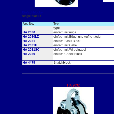
Einfachblöcke
single blocks
Art.-No.
Typ
type
HA 2030
einfach mit Auge
HA 2030LZ
einfach mit Bügel und Aufrichtfeder
HA 2031
einfach Basis Block
HA 2031F
einfach mit Gabel
HA 2031SC
einfach mit Wirbelgabel
HA 2036
einfach Cheek Block
HA 4475
Snatchblock
HA 2032