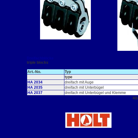
Dreifachblöcke
triple blocks
Art.-No.
Typ
type
HA 2034
dreifach mit Auge
HA 2035
dreifach mit Unterbügel
HA 2037
dreifach mit Unterbügel und Klemme
4