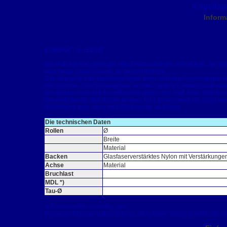
Kugellag
Inform
KOMPAKT & LEICHT
Die Holt Allen Kugellager Mini Blöcke wurden entwickelt, um h
eine lange Lebensdauer zu gewährleisten.
Das doppelte Edelstahlkugellager innerhalb des Polypropylen G
einzusetzen. Das Endergebnis ist eine höhere Leistung und ein
Die glasfaserverstärkten Backen geben den Holt Allen Blöcken 
Die umfaßende Midi-Reihe passen für Leinen von 4 bis 8mm und
Rollenform eine stets gleichbleibende Leistung.
Die technischen Daten
Rollen
Ø
Breite
Material
Backen
Glasfaserverstärktes Nylon mit Verstärkunge
Achse
Material
Bruchlast
MDL *)
Tau-Ø
*) Maximale Dynamische Last:
Maximale Belastung des Blockes ohne Beschädigung während ein