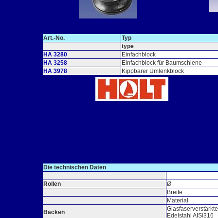
Art.-No.
Typ
type
HA 3280
Einfachblock
HA 3258
Einfachblock für Baumschiene
HA 3978
Kippbarer Umlenkblock
Die technischen Daten
Rollen
Ø
Breite
Material
Glasfaserverstärkt
Backen
Edelstahl AISI316