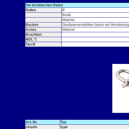
Die technischen Daten
Rollen
Ø
Breite
Material
Backen
Glasfaserverstärktes Nylon mit Verstärkun
Achse
Material
Bruchlast
MDL *)
Tau-Ø
*) Maximale Dynamische Last:
Maximale Belastung des Blockes ohne Beschädigung während ein
Art.-Nr.
Typ
einzeln
type