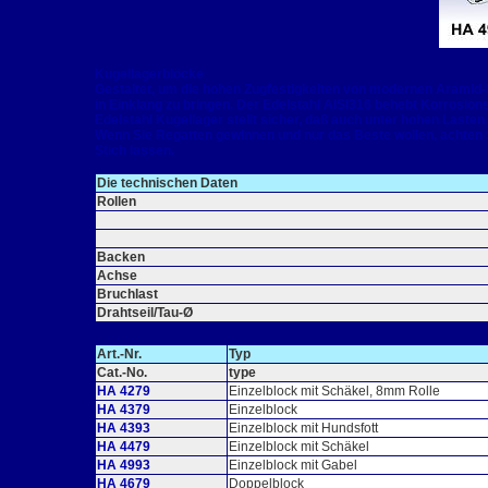
Kugellagerblöcke
Gestaltet, um die hohen Zugfestigkeiten von modernen Aramid
in Einklang zu bringen. Der Edelstahl AISI316 behebt Korrosio
Edelstahl Kugellager stellt sicher, daß auch unter hohen Lasten 
Wenn Sie Regatten gewinnen und nur das Beste wollen, achten S
Stich lassen.
Die technischen Daten
Rollen
Backen
Achse
Bruchlast
Drahtseil/Tau-Ø
Art.-Nr.
Typ
Cat.-No.
type
HA 4279
Einzelblock mit Schäkel, 8mm Rolle
HA 4379
Einzelblock
HA 4393
Einzelblock mit Hundsfott
HA 4479
Einzelblock mit Schäkel
HA 4993
Einzelblock mit Gabel
HA 4679
Doppelblock