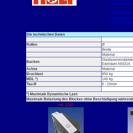
hervorragen
Die Macro-
entwickelt 
Schotenfüh
Die technischen Daten
Rollen
Ø
Breite
Material
Glasfaserverstärkt
Backen
Edelstahl AISI316
Achse
Material
Bruchlast
850 kg
MDL *)
140 kg
Tau-Ø
6 - 10mm
*) Maximale Dynamische Last:
Maximale Belastung des Blockes ohne Beschädigung während e
HA 3280