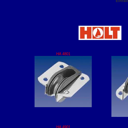
Einfac
HA 4801
HA 4901