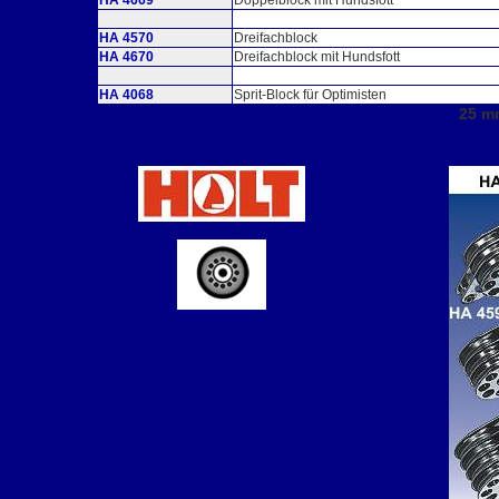
HA 4669
Doppelblock mit Hundsfott
HA 4570
Dreifachblock
HA 4670
Dreifachblock mit Hundsfott
HA 4068
Sprit-Block für Optimisten
25 m