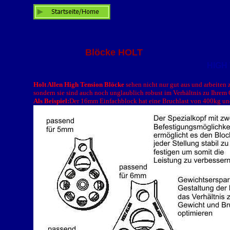
Blöcke HOLT
HIGH
Holt Allen High Tension Blöcke
sehen nicht nur gut aus und arbeiten 
sondern sie sind auch noch unglaublich robust im Verhältnis zu Ihrem
Als Beispiel:
Der 16mm Einfachblock hat eine Bruchlast von 400kg un