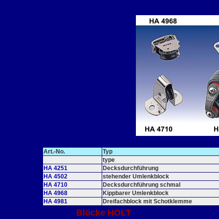
Art.-No.
Typ
type
HA 4251
Decksdurchführung
HA 4502
stehender Umlenkblock
HA 4710
Decksdurchführung schmal
HA 4968
Kippbarer Umlenkblock
HA 4981
Dreifachblock mit Schotklemme
Blöcke HOLT