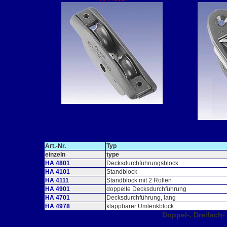
Art.-Nr.
Typ
einzeln
type
HA 4801
Decksdurchführungsblock
HA 4101
Standblock
HA 4111
Standblock mit 2 Rollen
HA 4901
doppelte Decksdurchführung
HA 4701
Decksdurchführung, lang
HA 4978
klappbarer Umlenkblock
Doppel-, Dreifach-