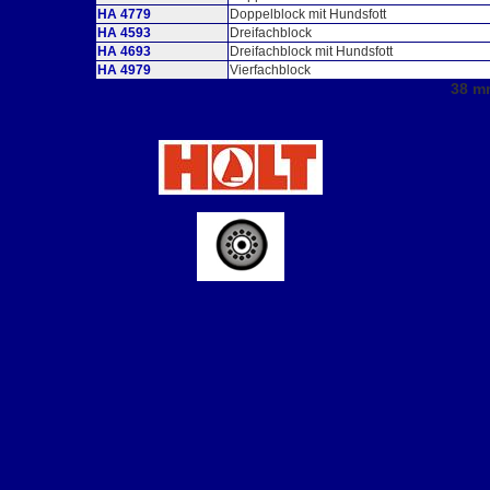
HA 4779
Doppelblock mit Hundsfott
HA 4593
Dreifachblock
HA 4693
Dreifachblock mit Hundsfott
HA 4979
Vierfachblock
38 m