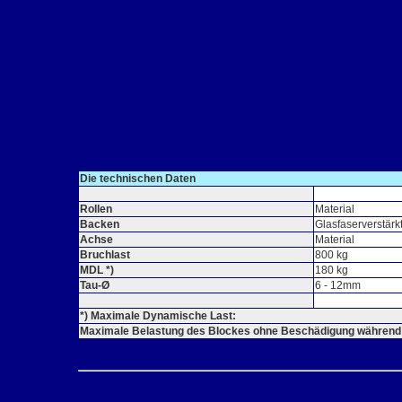
Die technischen Daten
Rollen
Material
Backen
Glasfaserverstärk
Achse
Material
Bruchlast
800 kg
MDL *)
180 kg
Tau-Ø
6 - 12mm
*) Maximale Dynamische Last:
Maximale Belastung des Blockes ohne Beschädigung während e