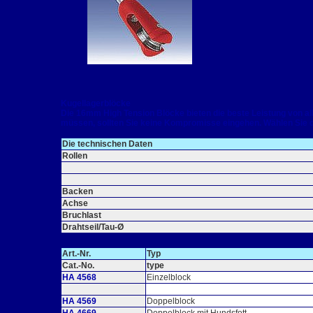
Kugellagerblöcke
Die 16mm High Tension Blöcke bieten die beste Leistung von al
müssen, sollten Sie keine Kompromisse eingehen. Wählen Sie 
Die technischen Daten
Rollen
Backen
Achse
Bruchlast
Drahtseil/Tau-Ø
Art.-Nr.
Typ
Cat.-No.
type
HA 4568
Einzelblock
HA 4569
Doppelblock