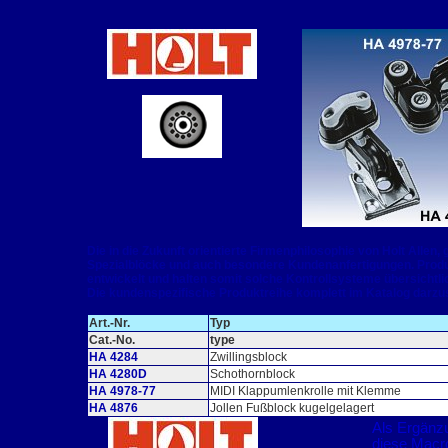
Die in die Zukunft orientierte Firmenphilosophie von Holt Alle
Spezialblöcke und auch besondere Kundenanfertigungen. Produk
entwickelt und halten somit solche Kontrollsysteme übersichtlich
Die kundenspezifische Produktreihe komplett im Katalog darzus
Art.-Nr.
Typ
Cat.-No.
type
HA 4284
Zwillingsblock
HA 4280D
Schothornblock
HA 4978-77
MIDI Klappumlenkrolle mit Klemme
HA 4876
Jollen Fußblock kugelgelagert
Als Ergänz
diese Macro