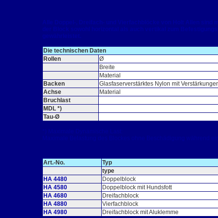
Alle Doppel-, Dreifach- und Vierfachblöcke von Holt Allen sind
der Block sowohl horizontal als auch vertikal zum Befestigung
gewährleistet.
Die technischen Daten
Rollen
Ø
Breite
Material
Backen
Glasfaserverstärktes Nylon mit Verstärkunge
Achse
Material
Bruchlast
MDL *)
Tau-Ø
*) Maximale Dynamische Last:
Maximale Belastung des Blockes ohne Beschädigung während ein
Art.-No.
Typ
type
HA 4480
Doppelblock
HA 4580
Doppelblock mit Hundsfott
HA 4680
Dreifachblock
HA 4880
Vierfachblock
HA 4980
Dreifachblock mit Aluklemme