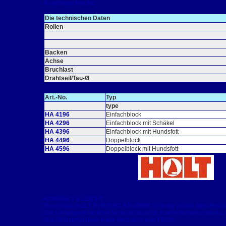
Kugellagerblöcke
Die technischen Daten
Rollen
Backen
Achse
Bruchlast
Drahtseil/Tau-Ø
Art.-No.
Typ
type
HA 4196
Einfachblock
HA 4296
Einfachblock mit Schäkel
HA 4396
Einfachblock mit Hundsfott
HA 4496
Doppelblock
HA 4596
Doppelblock mit Hundsfott
KOMPAKT & LEICHT
Durch das HOLT DYNAMIC BEARING sind die 20mm Mini-Blöcke le
Die umfangreiche Mini-Serie ist ideal für Kontrolleinensystem
Hochleistungsfasern wie Vectran® und PBO®.