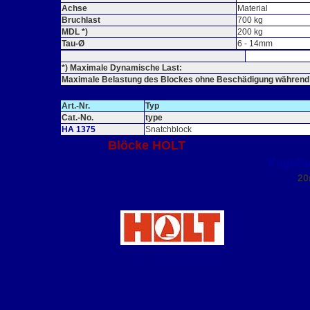
Achse
Material
Bruchlast
700 kg
MDL *)
200 kg
Tau-Ø
6 - 14mm
*) Maximale Dynamische Last:
Maximale Belastung des Blockes ohne Beschädigung während e
Art.-Nr.
Typ
Cat.-No.
type
HA 1375
Snatchblock
Blöcke HOLT
Kugella
2